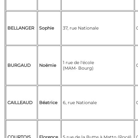
BELLANGER
Sophie
37, rue Nationale
1 rue de l'école
BURGAUD
Noëmie
(MAM- Bourg)
CAILLEAUD
Béatrice
6, rue Nationale
COURTOIS
Florence
5 rue de la Butte à Matto (Pocé)